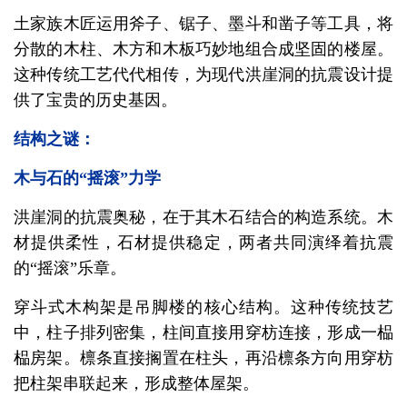
土家族木匠运用斧子、锯子、墨斗和凿子等工具，将
分散的木柱、木方和木板巧妙地组合成坚固的楼屋。
这种传统工艺代代相传，为现代洪崖洞的抗震设计提
供了宝贵的历史基因。
结构之谜：
木与石的“摇滚”力学
洪崖洞的抗震奥秘，在于其木石结合的构造系统。木
材提供柔性，石材提供稳定，两者共同演绎着抗震
的“摇滚”乐章。
穿斗式木构架是吊脚楼的核心结构。这种传统技艺
中，柱子排列密集，柱间直接用穿枋连接，形成一榀
榀房架。檩条直接搁置在柱头，再沿檩条方向用穿枋
把柱架串联起来，形成整体屋架。