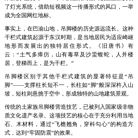
了灯光系统，借助短视频这一传播形式的风口，一举
成为全国网红地标。
事实上，在巴渝山地，吊脚楼的历史源远流长。这种
干栏式建筑起源于东汉时期，是当地居民为适应崎岖
地形而发展出的独特居住形式。《旧唐书》有
云：“土气多瘴疠，山有毒草及沙蛩蝮蛇，人并楼
居，登梯而上，是为干栏。”
吊脚楼区别于其他干栏式建筑的显著特征是“吊
脚”——支撑柱长短不一，长柱如“脚”般深深杵入山
坡，短柱则悬挑于空中，形成独特的山地建筑景观。
传统的土家族吊脚楼营造技艺，已被列入国家级非物
质文化遗产名录。这项技艺的核心在于充分利用当地
石、木材料，通过“飞檐翘角，穿枓勾心”的构造方
式，达到“牢固防震”的效果。