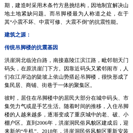
期，建造时采用木条竹方悬挑结构，因地制宜解决山
地土地紧缺问题。而吊脚楼最为人称道之处，在于
其“小震不坏、中震可修、大震不倒”的抗震性能。
建筑之源：
传统吊脚楼的抗震基因
洪崖洞北临沧白路，南接嘉陵江滨江路，毗邻朝天门
码头，在原洪崖门下方。因靠近码头又紧邻闹市，人
们在江岸边的陡坡上依山势搭起吊脚楼，很快形成了
集民居、商铺、街巷于一体的聚集区。
彼时，居住在吊脚楼中的居民大部分在城中码头、市
集凭力气或是手艺生活。随着时间的推移，入住吊脚
楼的人越来越多，逐渐变成了重庆城中的老、破、小
棚户区。直到2006年，洪崖洞民俗风貌区建成后，迎
来新的“生机”。2018年，洪崖洞民俗风貌区重新安装