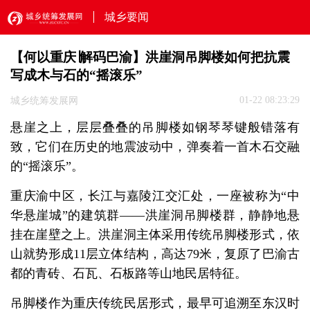
城乡要闻
【何以重庆∣解码巴渝】洪崖洞吊脚楼如何把抗震
写成木与石的“摇滚乐”
01-22 08:23:29
城乡统筹发展网
悬崖之上，层层叠叠的吊脚楼如钢琴琴键般错落有
致，它们在历史的地震波动中，弹奏着一首木石交融
的“摇滚乐”。
重庆渝中区，长江与嘉陵江交汇处，一座被称为“中
华悬崖城”的建筑群——洪崖洞吊脚楼群，静静地悬
挂在崖壁之上。洪崖洞主体采用传统吊脚楼形式，依
山就势形成11层立体结构，高达79米，复原了巴渝古
都的青砖、石瓦、石板路等山地民居特征。
吊脚楼作为重庆传统民居形式，最早可追溯至东汉时